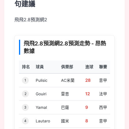
句建議
飛飛2.8預測網2
飛飛2.8預測網2.8預測走勢 - 昂熱
數據
排名
球員
俱樂部
進球
聯賽
28
1
Pulisic
AC米蘭
意甲
12
2
Gouiri
雷恩
法甲
9
3
Yamal
巴薩
西甲
8
4
Lautaro
國米
意甲