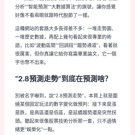
分析”“智能預測”“大數據算法”的旗號，讓你感覺
好像不看兩眼就跟時代脫節了一樣。
這種網站的套路大多長得差不多：一堆走勢圖、
一堆歷史數據，再配上幾句看起來很專業的術
語，比如“波動區間”“回調段”“趨勢通道”，看著就
很厲害，但你真讓它給你寫篇畢業論文，它一個
字也憋不出來。
“2.8預測走勢”到底在預測啥？
別被名字嚇到，說“2.8預測走勢”，本質上就是圍
繞某個固定玩法的數字變化做預判：接下來是漲
是跌，是高區還是低區，是延續趨勢還是突然拐
頭。聽起來很像股票技術分析那一套，只不過情
緒更“娛樂化”一點。