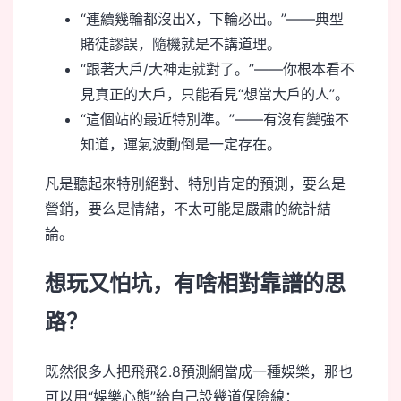
“連續幾輪都沒出X，下輪必出。”——典型
賭徒謬誤，隨機就是不講道理。
“跟著大戶/大神走就對了。”——你根本看不
見真正的大戶，只能看見“想當大戶的人”。
“這個站的最近特別準。”——有沒有變強不
知道，運氣波動倒是一定存在。
凡是聽起來特別絕對、特別肯定的預測，要么是
營銷，要么是情緒，不太可能是嚴肅的統計結
論。
想玩又怕坑，有啥相對靠譜的思
路？
既然很多人把飛飛2.8預測網當成一種娛樂，那也
可以用“娛樂心態”給自己設幾道保險線：