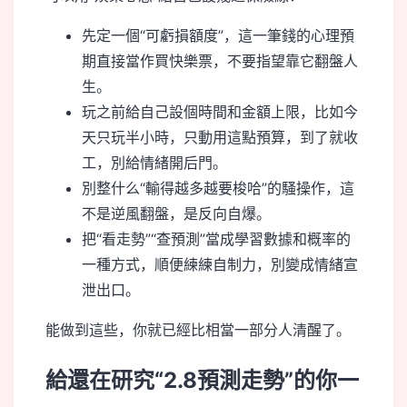
先定一個“可虧損額度”，這一筆錢的心理預
期直接當作買快樂票，不要指望靠它翻盤人
生。
玩之前給自己設個時間和金額上限，比如今
天只玩半小時，只動用這點預算，到了就收
工，別給情緒開后門。
別整什么“輸得越多越要梭哈”的騷操作，這
不是逆風翻盤，是反向自爆。
把“看走勢”“查預測”當成學習數據和概率的
一種方式，順便練練自制力，別變成情緒宣
泄出口。
能做到這些，你就已經比相當一部分人清醒了。
給還在研究“2.8預測走勢”的你一