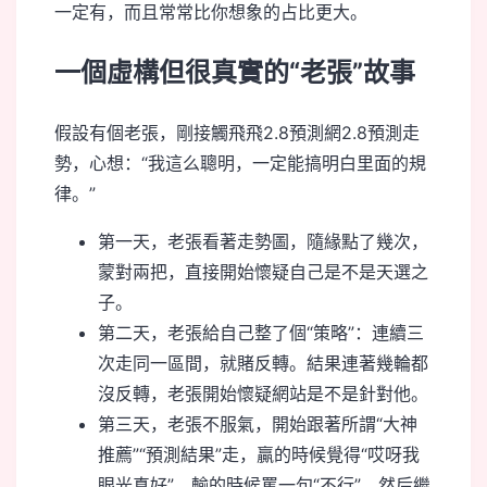
一定有，而且常常比你想象的占比更大。
一個虛構但很真實的“老張”故事
假設有個老張，剛接觸飛飛2.8預測網2.8預測走
勢，心想：“我這么聰明，一定能搞明白里面的規
律。”
第一天，老張看著走勢圖，隨緣點了幾次，
蒙對兩把，直接開始懷疑自己是不是天選之
子。
第二天，老張給自己整了個“策略”：連續三
次走同一區間，就賭反轉。結果連著幾輪都
沒反轉，老張開始懷疑網站是不是針對他。
第三天，老張不服氣，開始跟著所謂“大神
推薦”“預測結果”走，贏的時候覺得“哎呀我
眼光真好”，輸的時候罵一句“不行”，然后繼