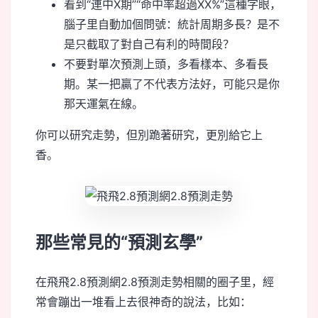
看到“連中X期”“命中率超過XX%”這種字眼，
腦子里自動加個問號：統計周期多長？是不
是只截取了對自己有利的時間段？
不要對單次預測上頭，多看樣本、多看長
期。某一把贏了不代表方法好，可能只是你
那天運氣在線。
你可以研究走勢，但別跪著研究，更別給它上
香。
那些常見的“預測玄學”
在飛飛2.8預測網2.8預測走勢相關的圈子里，經
常會蹦出一堆看上去很神奇的說法，比如：