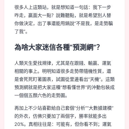
很多人上這類站，就是想知道一句話：我下一步
咋走，贏面大一點？說難聽點，就是希望別人替
你做決定，出了事還能甩鍋說“不是我，是走勢騙
了我”。
為啥大家迷信各種“預測網”？
人類天生愛找規律，尤其是在跟錢、輸贏、運氣
相關的事上。明明知道很多走勢帶隨機性質，還
是會死死盯著圖表，試圖從里邊看出“天機”。這類
預測網就是把大家這種“想看懂世界”的沖動包裝成
一個個五顏六色的走勢圖。
再加上不少站喜歡給自己套個“分析”“大數據建模”
的外衣，仿佛只要加了兩個字，勝率就能多出
20%。真相往往是：可能有，但你看不到；運氣